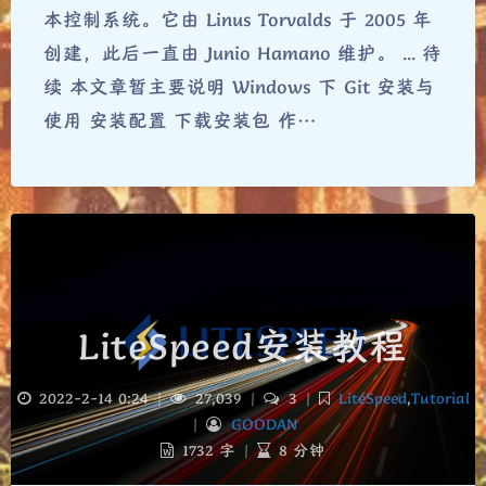
本控制系统。它由 Linus Torvalds 于 2005 年
创建，此后一直由 Junio Hamano 维护。 ... 待
续 本文章暂主要说明 Windows 下 Git 安装与
使用 安装配置 下载安装包 作…
LiteSpeed安装教程
2022-2-14 0:24
|
27,039
|
3
|
LiteSpeed
,
Tutorial
|
GOODAN
1732 字
|
8 分钟