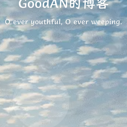
GoodAN的博客
O ever youthful, O ever weeping.